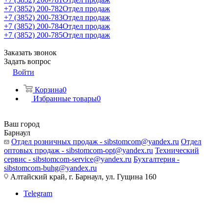
+7 (3852) 200-782
Отдел продаж
+7 (3852) 200-783
Отдел продаж
+7 (3852) 200-784
Отдел продаж
+7 (3852) 200-785
Отдел продаж
Заказать звонок
Задать вопрос
Войти
Корзина
0
Избранные товары
0
Ваш город
Барнаул
Отдел розничных продаж - sibstomcom@yandex.ru
Отдел
оптовых продаж - sibstomcom-opt@yandex.ru
Технический
сервис - sibstomcom-service@yandex.ru
Бухгалтерия -
sibstomcom-buhg@yandex.ru
Алтайский край, г. Барнаул, ул. Гущина 160
Telegram