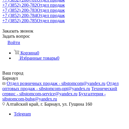
+7 (3852) 200-782
Отдел продаж
+7 (3852) 200-783
Отдел продаж
+7 (3852) 200-784
Отдел продаж
+7 (3852) 200-785
Отдел продаж
Заказать звонок
Задать вопрос
Войти
Корзина
0
Избранные товары
0
Ваш город
Барнаул
Отдел розничных продаж - sibstomcom@yandex.ru
Отдел
оптовых продаж - sibstomcom-opt@yandex.ru
Технический
сервис - sibstomcom-service@yandex.ru
Бухгалтерия -
sibstomcom-buhg@yandex.ru
Алтайский край, г. Барнаул, ул. Гущина 160
Telegram