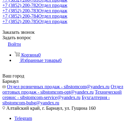
+7 (3852) 200-782
Отдел продаж
+7 (3852) 200-783
Отдел продаж
+7 (3852) 200-784
Отдел продаж
+7 (3852) 200-785
Отдел продаж
Заказать звонок
Задать вопрос
Войти
Корзина
0
Избранные товары
0
Ваш город
Барнаул
Отдел розничных продаж - sibstomcom@yandex.ru
Отдел
оптовых продаж - sibstomcom-opt@yandex.ru
Технический
сервис - sibstomcom-service@yandex.ru
Бухгалтерия -
sibstomcom-buhg@yandex.ru
Алтайский край, г. Барнаул, ул. Гущина 160
Telegram