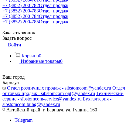
+7 (3852) 200-782
Отдел продаж
+7 (3852) 200-783
Отдел продаж
+7 (3852) 200-784
Отдел продаж
+7 (3852) 200-785
Отдел продаж
Заказать звонок
Задать вопрос
Войти
Корзина
0
Избранные товары
0
Ваш город
Барнаул
Отдел розничных продаж - sibstomcom@yandex.ru
Отдел
оптовых продаж - sibstomcom-opt@yandex.ru
Технический
сервис - sibstomcom-service@yandex.ru
Бухгалтерия -
sibstomcom-buhg@yandex.ru
Алтайский край, г. Барнаул, ул. Гущина 160
Telegram