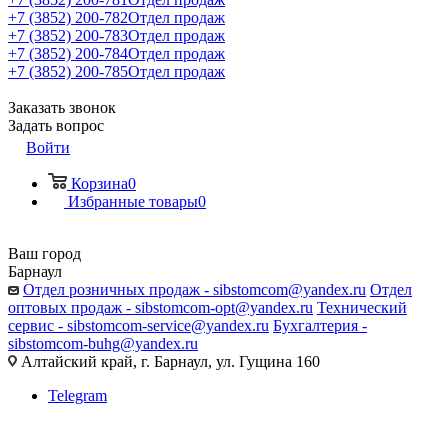
+7 (3852) 200-782
Отдел продаж
+7 (3852) 200-783
Отдел продаж
+7 (3852) 200-784
Отдел продаж
+7 (3852) 200-785
Отдел продаж
Заказать звонок
Задать вопрос
Войти
Корзина
0
Избранные товары
0
Ваш город
Барнаул
Отдел розничных продаж - sibstomcom@yandex.ru
Отдел
оптовых продаж - sibstomcom-opt@yandex.ru
Технический
сервис - sibstomcom-service@yandex.ru
Бухгалтерия -
sibstomcom-buhg@yandex.ru
Алтайский край, г. Барнаул, ул. Гущина 160
Telegram