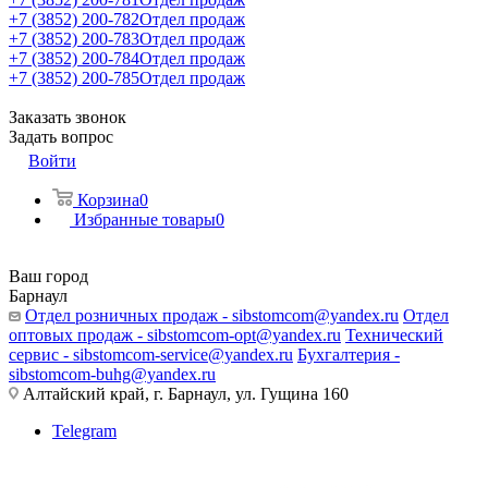
+7 (3852) 200-782
Отдел продаж
+7 (3852) 200-783
Отдел продаж
+7 (3852) 200-784
Отдел продаж
+7 (3852) 200-785
Отдел продаж
Заказать звонок
Задать вопрос
Войти
Корзина
0
Избранные товары
0
Ваш город
Барнаул
Отдел розничных продаж - sibstomcom@yandex.ru
Отдел
оптовых продаж - sibstomcom-opt@yandex.ru
Технический
сервис - sibstomcom-service@yandex.ru
Бухгалтерия -
sibstomcom-buhg@yandex.ru
Алтайский край, г. Барнаул, ул. Гущина 160
Telegram