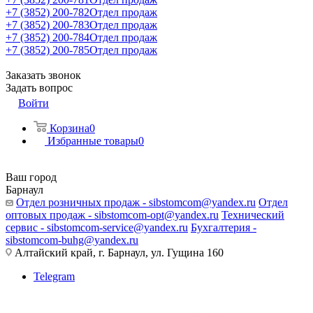
+7 (3852) 200-782
Отдел продаж
+7 (3852) 200-783
Отдел продаж
+7 (3852) 200-784
Отдел продаж
+7 (3852) 200-785
Отдел продаж
Заказать звонок
Задать вопрос
Войти
Корзина
0
Избранные товары
0
Ваш город
Барнаул
Отдел розничных продаж - sibstomcom@yandex.ru
Отдел
оптовых продаж - sibstomcom-opt@yandex.ru
Технический
сервис - sibstomcom-service@yandex.ru
Бухгалтерия -
sibstomcom-buhg@yandex.ru
Алтайский край, г. Барнаул, ул. Гущина 160
Telegram