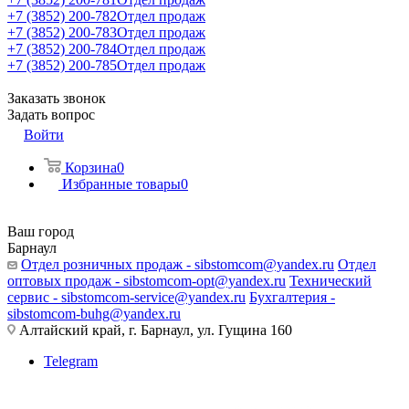
+7 (3852) 200-782
Отдел продаж
+7 (3852) 200-783
Отдел продаж
+7 (3852) 200-784
Отдел продаж
+7 (3852) 200-785
Отдел продаж
Заказать звонок
Задать вопрос
Войти
Корзина
0
Избранные товары
0
Ваш город
Барнаул
Отдел розничных продаж - sibstomcom@yandex.ru
Отдел
оптовых продаж - sibstomcom-opt@yandex.ru
Технический
сервис - sibstomcom-service@yandex.ru
Бухгалтерия -
sibstomcom-buhg@yandex.ru
Алтайский край, г. Барнаул, ул. Гущина 160
Telegram