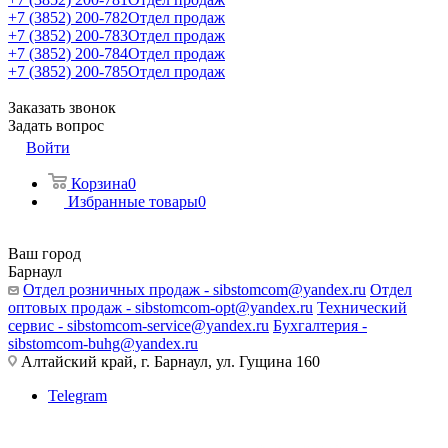
+7 (3852) 200-782
Отдел продаж
+7 (3852) 200-783
Отдел продаж
+7 (3852) 200-784
Отдел продаж
+7 (3852) 200-785
Отдел продаж
Заказать звонок
Задать вопрос
Войти
Корзина
0
Избранные товары
0
Ваш город
Барнаул
Отдел розничных продаж - sibstomcom@yandex.ru
Отдел
оптовых продаж - sibstomcom-opt@yandex.ru
Технический
сервис - sibstomcom-service@yandex.ru
Бухгалтерия -
sibstomcom-buhg@yandex.ru
Алтайский край, г. Барнаул, ул. Гущина 160
Telegram