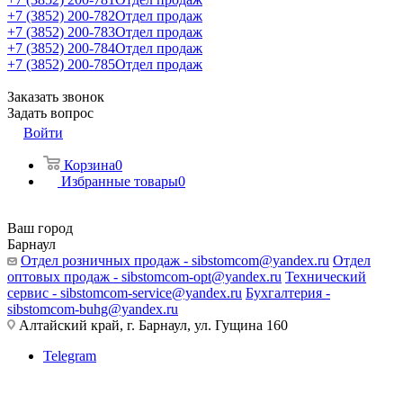
+7 (3852) 200-782
Отдел продаж
+7 (3852) 200-783
Отдел продаж
+7 (3852) 200-784
Отдел продаж
+7 (3852) 200-785
Отдел продаж
Заказать звонок
Задать вопрос
Войти
Корзина
0
Избранные товары
0
Ваш город
Барнаул
Отдел розничных продаж - sibstomcom@yandex.ru
Отдел
оптовых продаж - sibstomcom-opt@yandex.ru
Технический
сервис - sibstomcom-service@yandex.ru
Бухгалтерия -
sibstomcom-buhg@yandex.ru
Алтайский край, г. Барнаул, ул. Гущина 160
Telegram