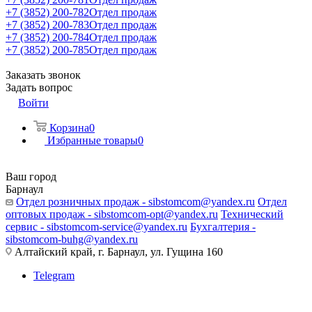
+7 (3852) 200-782
Отдел продаж
+7 (3852) 200-783
Отдел продаж
+7 (3852) 200-784
Отдел продаж
+7 (3852) 200-785
Отдел продаж
Заказать звонок
Задать вопрос
Войти
Корзина
0
Избранные товары
0
Ваш город
Барнаул
Отдел розничных продаж - sibstomcom@yandex.ru
Отдел
оптовых продаж - sibstomcom-opt@yandex.ru
Технический
сервис - sibstomcom-service@yandex.ru
Бухгалтерия -
sibstomcom-buhg@yandex.ru
Алтайский край, г. Барнаул, ул. Гущина 160
Telegram