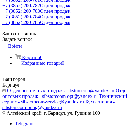
+7 (3852) 200-782
Отдел продаж
+7 (3852) 200-783
Отдел продаж
+7 (3852) 200-784
Отдел продаж
+7 (3852) 200-785
Отдел продаж
Заказать звонок
Задать вопрос
Войти
Корзина
0
Избранные товары
0
Ваш город
Барнаул
Отдел розничных продаж - sibstomcom@yandex.ru
Отдел
оптовых продаж - sibstomcom-opt@yandex.ru
Технический
сервис - sibstomcom-service@yandex.ru
Бухгалтерия -
sibstomcom-buhg@yandex.ru
Алтайский край, г. Барнаул, ул. Гущина 160
Telegram