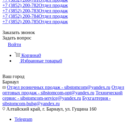
+7 (3852) 200-782
Отдел продаж
+7 (3852) 200-783
Отдел продаж
+7 (3852) 200-784
Отдел продаж
+7 (3852) 200-785
Отдел продаж
Заказать звонок
Задать вопрос
Войти
Корзина
0
Избранные товары
0
Ваш город
Барнаул
Отдел розничных продаж - sibstomcom@yandex.ru
Отдел
оптовых продаж - sibstomcom-opt@yandex.ru
Технический
сервис - sibstomcom-service@yandex.ru
Бухгалтерия -
sibstomcom-buhg@yandex.ru
Алтайский край, г. Барнаул, ул. Гущина 160
Telegram