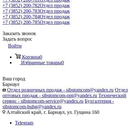
+7 (3852) 200-782
Отдел продаж
+7 (3852) 200-783
Отдел продаж
+7 (3852) 200-784
Отдел продаж
+7 (3852) 200-785
Отдел продаж
Заказать звонок
Задать вопрос
Войти
Корзина
0
Избранные товары
0
Ваш город
Барнаул
Отдел розничных продаж - sibstomcom@yandex.ru
Отдел
оптовых продаж - sibstomcom-opt@yandex.ru
Технический
сервис - sibstomcom-service@yandex.ru
Бухгалтерия -
sibstomcom-buhg@yandex.ru
Алтайский край, г. Барнаул, ул. Гущина 160
Telegram